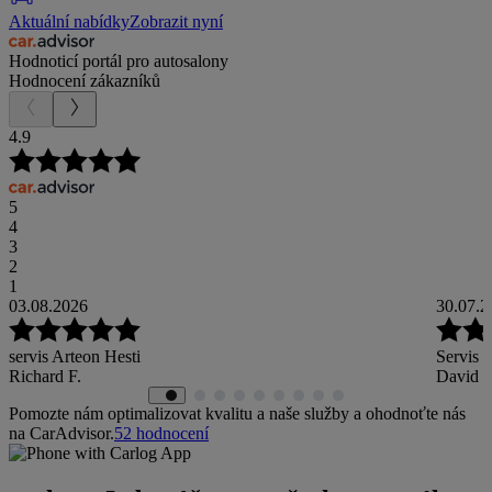
Aktuální nabídky
Zobrazit nyní
Hodnoticí portál pro autosalony
Hodnocení zákazníků
4.9
5
4
3
2
1
03.08.2026
30.07.2
servis Arteon Hesti
Servis v
Richard F.
David 
Pomozte nám optimalizovat kvalitu a naše služby a ohodnoťte nás
na CarAdvisor.
52
hodnocení